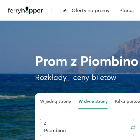
|
Oferty na promy
Planuj
Prom z Piombino 
Rozkłady i ceny biletów
W jedną stronę
W dwie strony
Kilka portó
Z