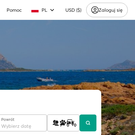
Pomoc
PL
USD ($)
Zaloguj się
Powrót
1
0
0
Wybierz datę