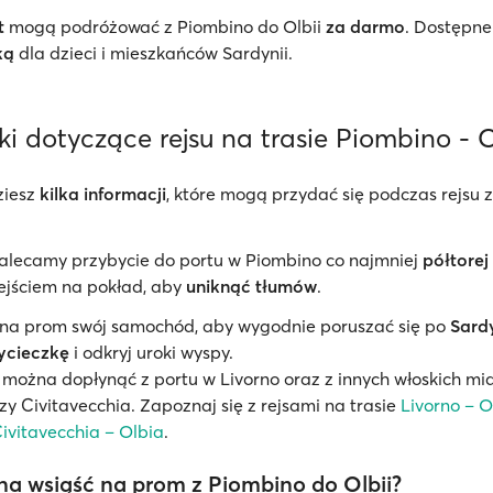
t
mogą podróżować z Piombino do Olbii
za darmo
. Dostępne
ką
dla dzieci i mieszkańców Sardynii.
i dotyczące rejsu na trasie Piombino - 
ziesz
kilka informacji
, które mogą przydać się podczas rejsu 
alecamy przybycie do portu w Piombino co najmniej
półtorej
ejściem na pokład, aby
uniknąć tłumów
.
 na prom swój samochód, aby wygodnie poruszać się po
Sardy
ycieczkę
i odkryj uroki wyspy.
 można dopłynąć z portu w Livorno oraz z innych włoskich mias
y Civitavecchia. Zapoznaj się z rejsami na trasie
Livorno – O
ivitavecchia – Olbia
.
a wsiąść na prom z Piombino do Olbii?