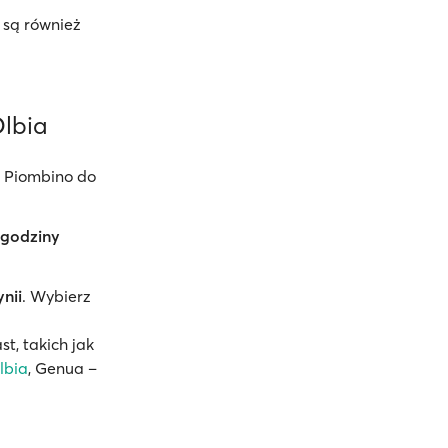
 są również
Olbia
z Piombino do
 godziny
nii
. Wybierz
t, takich jak
lbia
, Genua –