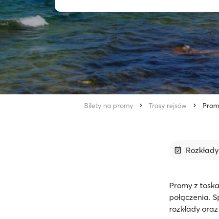
Bilety na promy
Trasy rejsów
Prom
Rozkład
Promy z toska
połączenia. S
rozkłady oraz