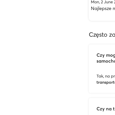
Mon, 2 June 
Najlepsze m
Często z
Czy mog
samoch
Tak, na p
transpor
Czy na t