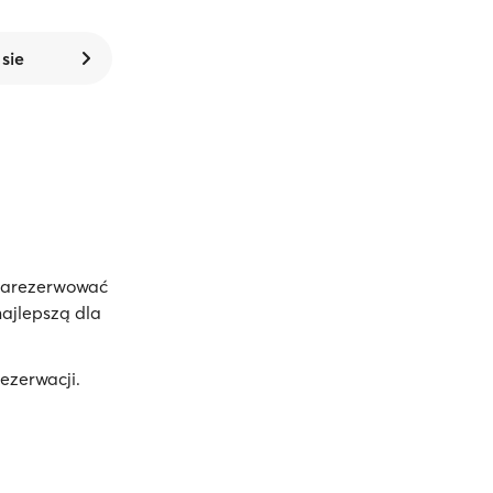
 sie
zarezerwować
najlepszą dla
ezerwacji.