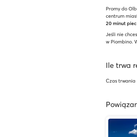
Promy do Olbi
centrum mias
20 minut pie
Jeśli nie chc
w Piombino. W
Ile trwa 
Czas trwania 
Powiązan