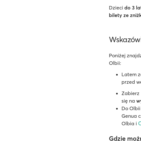
Dzieci
do 3 la
bilety ze zniż
Wskazówk
Poniżej znajd
Olbii:
Latem z
przed w
Zabierz
się na
w
Do Olbii
Genua cz
Olbia i
C
Gdzie możn