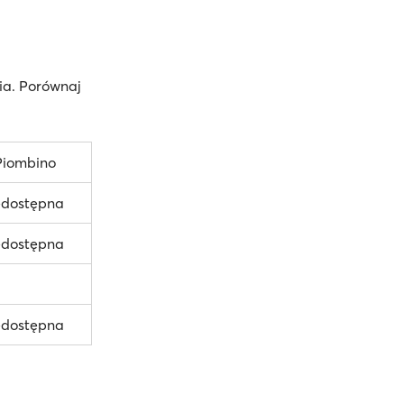
ia. Porównaj
Piombino
edostępna
edostępna
edostępna