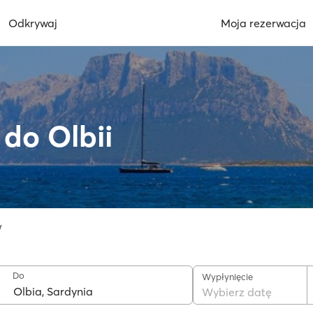
Odkrywaj
Moja rezerwacja
do Olbii
w
Do
Wypłynięcie
Wybierz datę