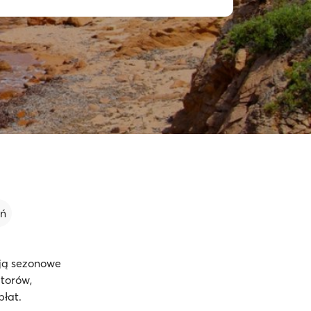
eń
ują sezonowe
torów,
płat.