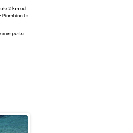
całe
2 km
od
 Piombino to
renie portu