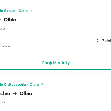
sie Genua - Olbia
Olbia
asa
ć
2 ‐ 7 dn
promowi
Znajdź bilety
sie Civitavecchia - Olbia
cchia
Olbia
asa