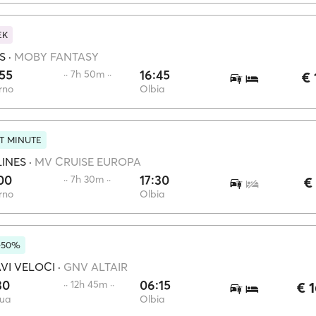
EK
S
·
MOBY FANTASY
55
16:45
·· 7h 50m ··
€ 
rno
Olbia
T MINUTE
LINES
·
MV CRUISE EUROPA
00
17:30
·· 7h 30m ··
€
rno
Olbia
-50%
VI VELOCI
·
GNV ALTAIR
30
06:15
·· 12h 45m ··
€ 
ua
Olbia