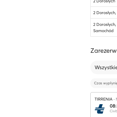
2 Dorosłych
2 Dorosłych
2 Dorosłych, 
Samochód
Zarezerw
Wszystki
Czas wypłyni
TIRRENIA
·
08
Civi