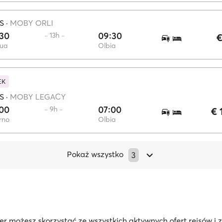
S
·
MOBY ORLI
:30
09:30
·· 13h ··
€
ua
Olbia
EK
S
·
MOBY LEGACY
:00
07:00
·· 9h ··
€ 
rno
Olbia
Pokaż wszystko
3
r możesz skorzystać ze wszystkich aktywnych ofert rejsów i