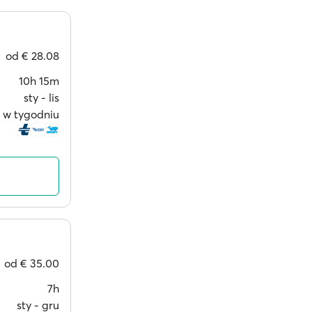
od
€ 28.08
10h 15m
sty ‐ lis
i w tygodniu
od
€ 35.00
7h
sty ‐ gru