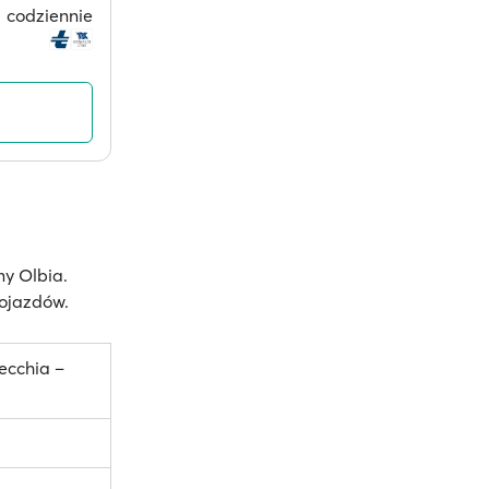
codziennie
my Olbia.
pojazdów.
ecchia –