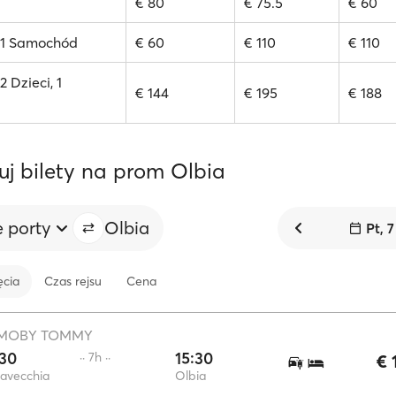
€ 80
€ 75.5
€ 60
, 1 Samochód
€ 60
€ 110
€ 110
2 Dzieci, 1
€ 144
€ 195
€ 188
uj bilety na prom Olbia
e porty
Olbia
Pt, 7
ęcia
Czas rejsu
Cena
MOBY TOMMY
:30
15:30
·· 7h ··
€ 
tavecchia
Olbia