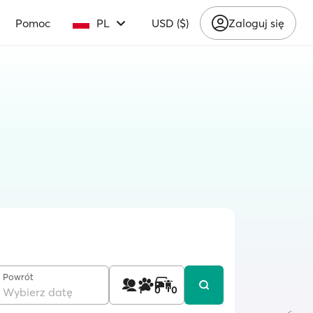
Pomoc
PL
USD ($)
Zaloguj się
Powrót
1
0
0
Wybierz datę