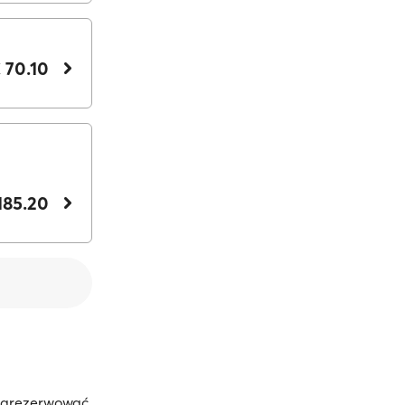
 70.10
185.20
 zarezerwować