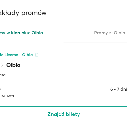
ozkłady promów
my w kierunku: Olbia
Promy z: Olbia
ie Livorno - Olbia
Olbia
asa
ć
6 ‐ 7 dn
promowi
Znajdź bilety