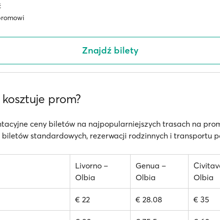
ć
promowi
Znajdź bilety
e kosztuje prom?
tacyjne ceny biletów na najpopularniejszych trasach na pro
biletów standardowych, rezerwacji rodzinnych i transportu 
Livorno –
Genua –
Civitav
Olbia
Olbia
Olbia
€ 22
€ 28.08
€ 35