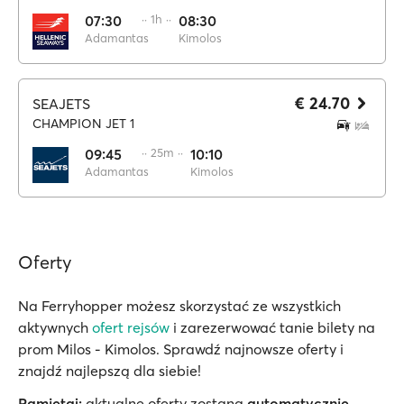
07:30
·· 1h ··
08:30
Adamantas
Kimolos
€ 24.70
SEAJETS
CHAMPION JET 1
09:45
·· 25m ··
10:10
Adamantas
Kimolos
Oferty
Na Ferryhopper możesz skorzystać ze wszystkich
aktywnych
ofert rejsów
i zarezerwować tanie bilety na
prom Milos - Kimolos. Sprawdź najnowsze oferty i
znajdź najlepszą dla siebie!
Pamiętaj:
aktualne oferty zostaną
automatycznie