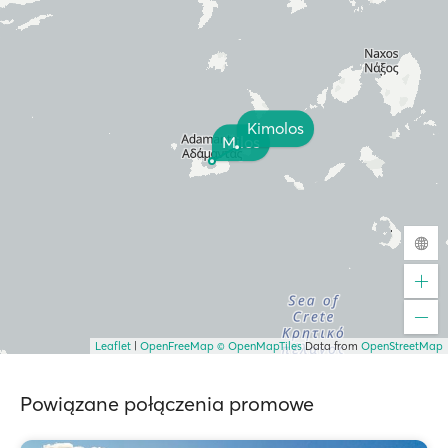
Kimolos
Milos
Leaflet
|
OpenFreeMap
© OpenMapTiles
Data from
OpenStreetMap
Powiązane połączenia promowe