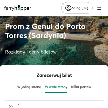
Zaloguj się
Prom z Genui do Porto
Torres (Sardynia)
Rozkłady i ceny biletów
Zarezerwuj bilet
W jedną stronę
W dwie strony
Kilka portów
Z