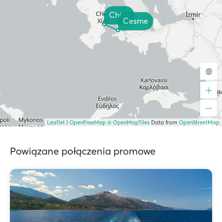
Chios
Cesme
Leaflet
|
OpenFreeMap
© OpenMapTiles
Data from
OpenStreetMap
Powiązane połączenia promowe