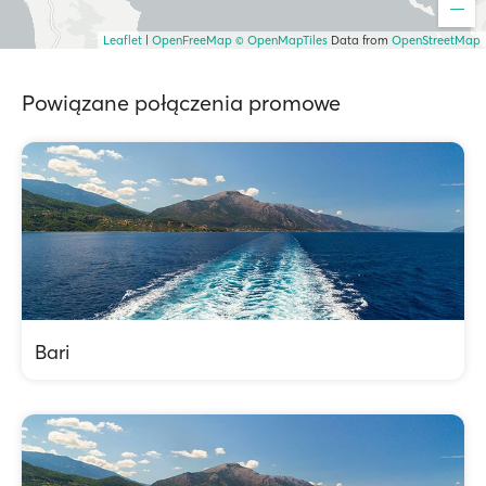
Leaflet
|
OpenFreeMap
© OpenMapTiles
Data from
OpenStreetMap
Powiązane połączenia promowe
Bari