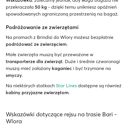
Wskazówka:
zalecamy jednak, aby waga bagażu nie
przekraczała
50 kg
- dzięki temu unikniesz opóźnień
spowodowanych ograniczoną przestrzenią na bagaż.
Podróżowanie ze zwierzętami
Na promach z Brindisi do Wlory możesz bezpłatnie
podróżować ze zwierzęciem
.
Małe zwierzęta muszą być przewożone w
transporterze dla zwierząt
. Duże i średnie czworonogi
muszą mieć założony
kaganiec
i być trzymane na
smyczy
.
Na niektórych statkach
Star Lines
dostępne są również
kabiny przyjazne zwierzętom
.
Wskazówki dotyczące rejsu na trasie Bari -
Wlora