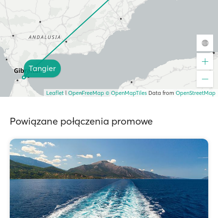
Tangier
Leaflet
|
OpenFreeMap
© OpenMapTiles
Data from
OpenStreetMap
Powiązane połączenia promowe