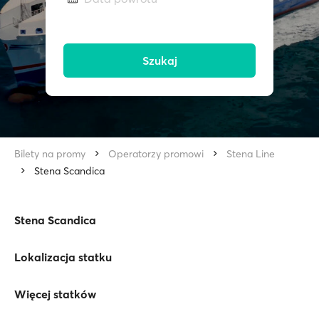
Szukaj
Bilety na promy
Operatorzy promowi
Stena Line
Stena Scandica
Stena Scandica
Lokalizacja statku
Więcej statków