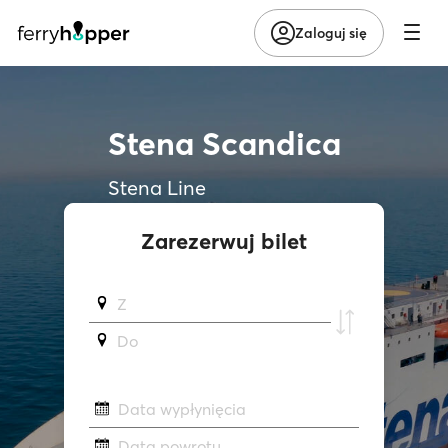
Zaloguj się
Stena Scandica
Stena Line
Zarezerwuj bilet
Z
Do
Data wypłynięcia
Data powrotu