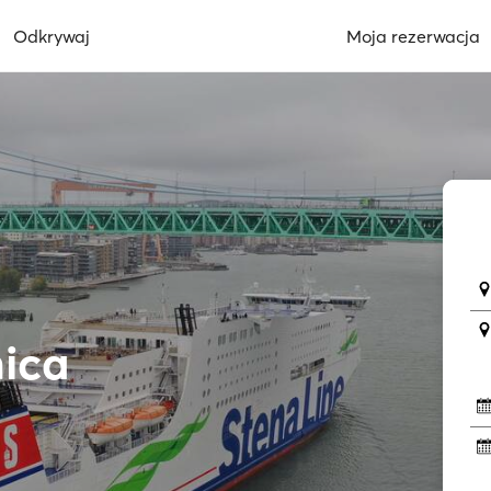
Odkrywaj
Moja rezerwacja
ica