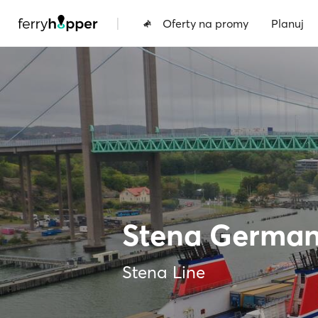
|
Oferty na promy
Planuj
Stena German
Stena Line