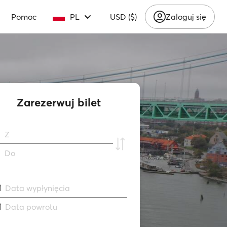
Pomoc
PL
USD ($)
Zaloguj się
Zarezerwuj bilet
Z
Do
Data wypłynięcia
Data powrotu