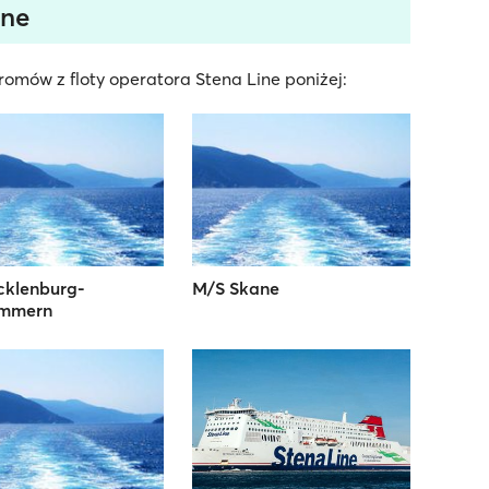
ine
omów z floty operatora Stena Line poniżej:
cklenburg-
M/S Skane
mmern