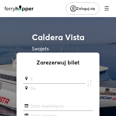
Zaloguj się
Caldera Vista
Seajets
Zarezerwuj bilet
Z
Do
Data wypłynięcia
Data powrotu