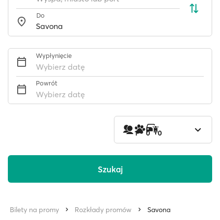
Do
Wypłynięcie
Wybierz datę
Powrót
Wybierz datę
1
0
0
Szukaj
Bilety na promy
Rozkłady promów
Savona