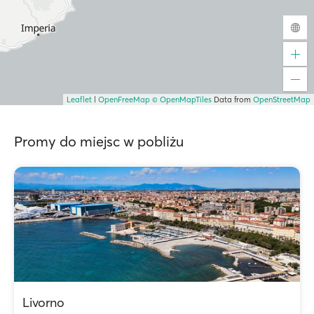
Leaflet
|
OpenFreeMap
© OpenMapTiles
Data from
OpenStreetMap
Promy do miejsc w pobliżu
Livorno