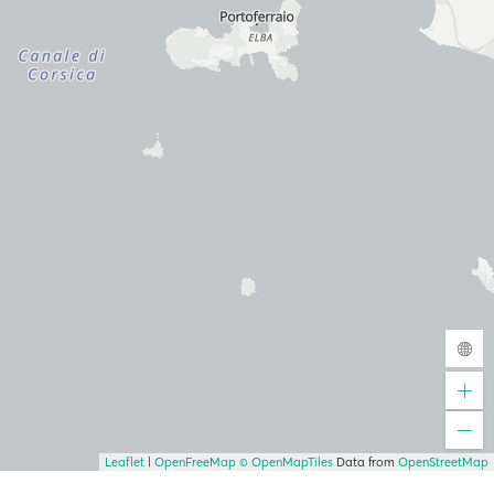
Leaflet
|
OpenFreeMap
© OpenMapTiles
Data from
OpenStreetMap