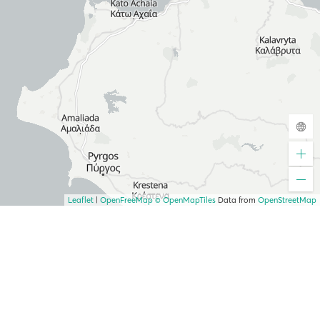
Leaflet
|
OpenFreeMap
© OpenMapTiles
Data from
OpenStreetMap