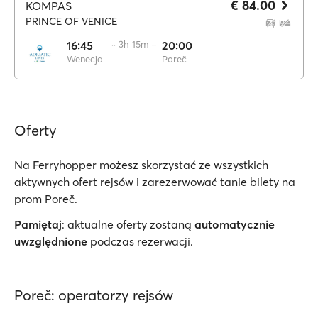
€ 84.00
KOMPAS
PRINCE OF VENICE
16:45
·· 3h 15m ··
20:00
Wenecja
Poreč
Oferty
Na Ferryhopper możesz skorzystać ze wszystkich
aktywnych ofert rejsów i zarezerwować tanie bilety na
prom Poreč.
Pamiętaj
: aktualne oferty zostaną
automatycznie
uwzględnione
podczas rezerwacji.
Poreč: operatorzy rejsów