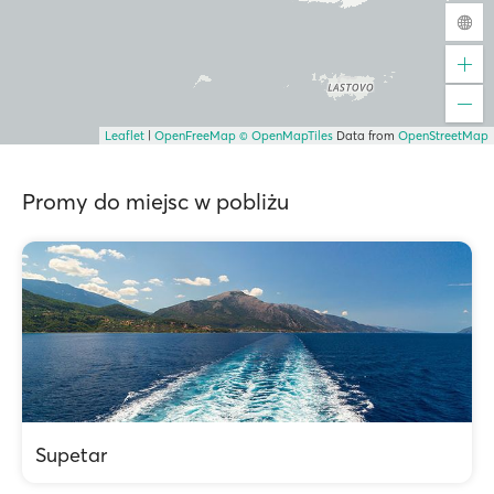
Leaflet
|
OpenFreeMap
© OpenMapTiles
Data from
OpenStreetMap
Promy do miejsc w pobliżu
Supetar