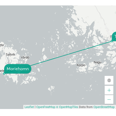
Mariehamn
Leaflet
|
OpenFreeMap
© OpenMapTiles
Data from
OpenStreetMap