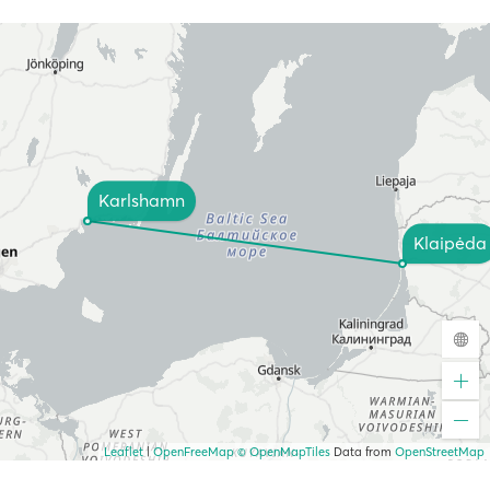
Karlshamn
Klaipėda
Leaflet
|
OpenFreeMap
© OpenMapTiles
Data from
OpenStreetMap