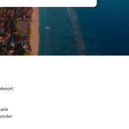
ekaart
uele
zonder