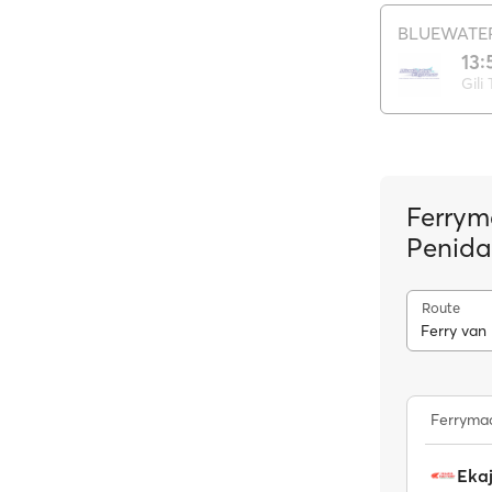
BLUEWATE
13:
Gili
Ferrym
Penida
Route
Ferry van
Ferrymaa
Ekaj