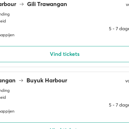
arbour
Gili Trawangan
v
inding
eid
5 ‐ 7 dag
happijen
Vind tickets
wangan
Buyuk Harbour
v
inding
eid
5 ‐ 7 dag
happijen