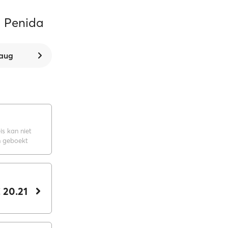
a Penida
 aug
is kan niet
 geboekt
 20.21