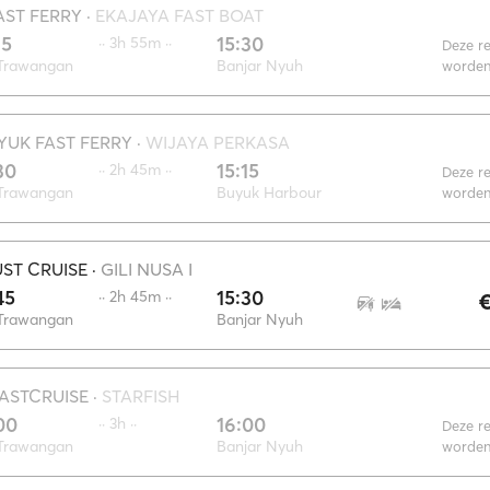
AST FERRY
·
EKAJAYA FAST BOAT
35
15:30
·· 3h 55m ··
Deze re
 Trawangan
Banjar Nyuh
worden
YUK FAST FERRY
·
WIJAYA PERKASA
30
15:15
·· 2h 45m ··
Deze re
 Trawangan
Buyuk Harbour
worden
ST CRUISE
·
GILI NUSA I
45
15:30
·· 2h 45m ··
€
 Trawangan
Banjar Nyuh
FASTCRUISE
·
STARFISH
00
16:00
·· 3h ··
Deze re
 Trawangan
Banjar Nyuh
worden