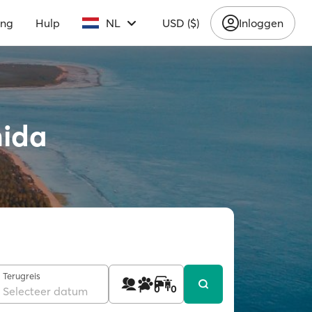
ing
Hulp
NL
USD ($)
Inloggen
nida
Terugreis
1
0
0
Selecteer datum