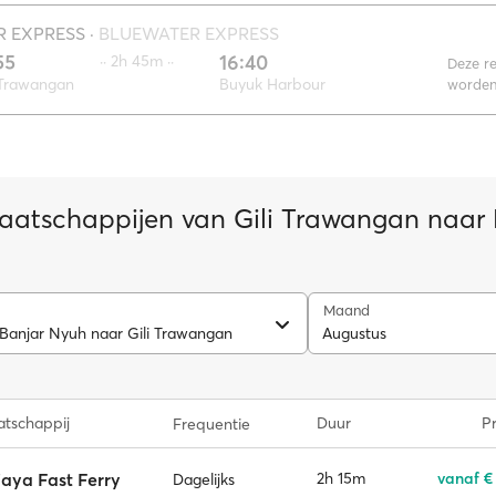
R EXPRESS
·
BLUEWATER EXPRESS
55
16:40
·· 2h 45m ··
Deze re
 Trawangan
Buyuk Harbour
worden
aatschappijen van Gili Trawangan naar
Maand
 Banjar Nyuh naar Gili Trawangan
Augustus
tschappij
Duur
Pr
Frequentie
aya Fast Ferry
2h 15m
vanaf €
Dagelijks