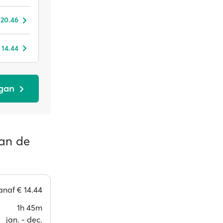
 20.46
 14.44
ngan
van de
anaf
€ 14.44
1h 45m
jan. ‐ dec.