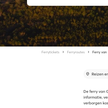
Ferrytickets
Ferryroutes
Ferry van
Reizen en
De ferry van 
informatie, v
verborgen kost