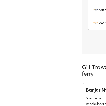
Star
Wan
Gili Tra
ferry
Banjar 
Snelste verb
Beschikbaarh