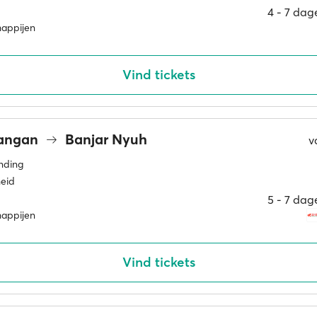
4 ‐ 7 dag
happijen
Vind tickets
wangan
Banjar Nyuh
v
inding
eid
5 ‐ 7 dag
happijen
Vind tickets