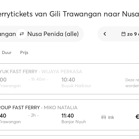
ferrytickets van Gili Trawangan naar Nus
wangan
Nusa Penida (alle)
zo 9
Duur
Prijs
YUK FAST FERRY
·
WIJAYA PERKASA
:00
10:40
·· 1h 40m ··
Deze re
 Trawangan
Buyuk Harbour
worden
OUP FAST FERRY
·
MIKO NATALIA
:40
11:40
·· 2h ··
€
 Trawangan
Banjar Nyuh