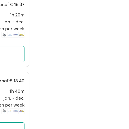
anaf
€ 16.37
1h 20m
jan. ‐ dec.
en per week
anaf
€ 18.40
1h 40m
jan. ‐ dec.
en per week