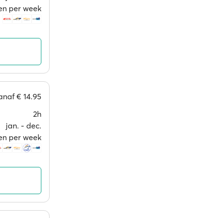
en per week
anaf
€ 14.95
2h
jan. ‐ dec.
en per week