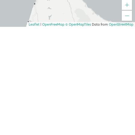
Leaflet
|
OpenFreeMap
© OpenMapTiles
Data from
OpenStreetMap