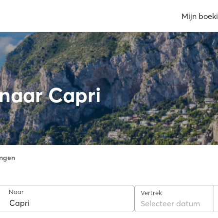
Mijn boek
 naar Capri
ngen
Naar
Vertrek
Selecteer datum