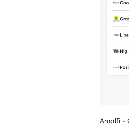
Gras
Line
Nlg
Posi
Amalfi - 