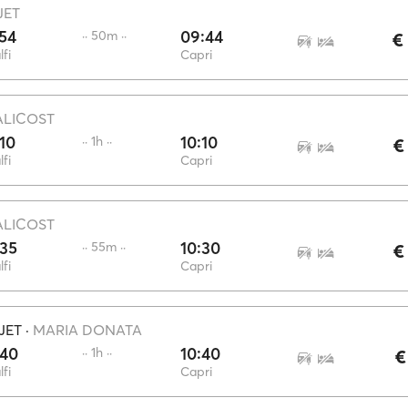
JET
54
09:44
·· 50m ··
€
fi
Capri
ALICOST
10
10:10
·· 1h ··
€
fi
Capri
ALICOST
:35
10:30
·· 55m ··
€
fi
Capri
JET
·
MARIA DONATA
:40
10:40
·· 1h ··
€
fi
Capri