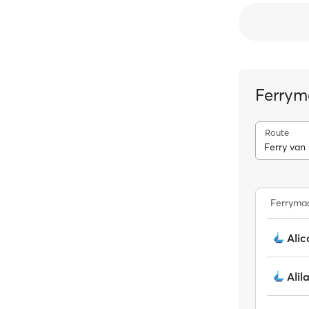
Ferrym
Route
Ferry van
Ferrymaa
Alic
Alil