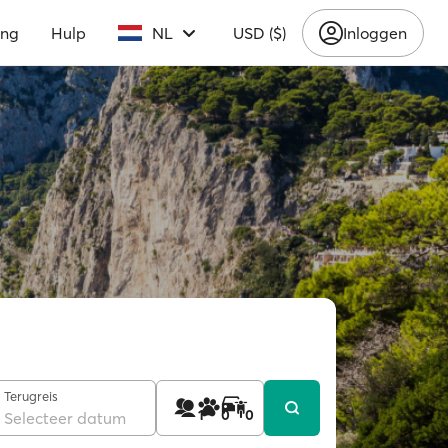
ing
Hulp
NL
USD ($)
Inloggen
Terugreis
1
0
0
Selecteer datum