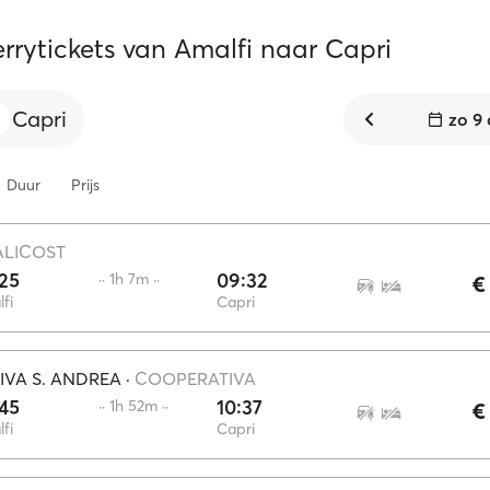
errytickets van Amalfi naar Capri
Capri
zo 9
Duur
Prijs
ALICOST
25
09:32
·· 1h 7m ··
€
fi
Capri
VA S. ANDREA
·
COOPERATIVA
45
10:37
·· 1h 52m ··
€
fi
Capri