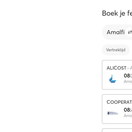
Boek je f
Amalfi
Vertrektijd
ALICOST
·
08:
Amal
COOPERATI
08:
Amal