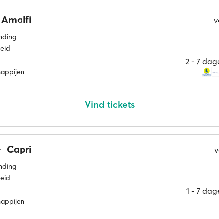
Amalfi
v
inding
eid
2 ‐ 7 da
happijen
Vind tickets
Capri
v
inding
eid
1 ‐ 7 da
happijen