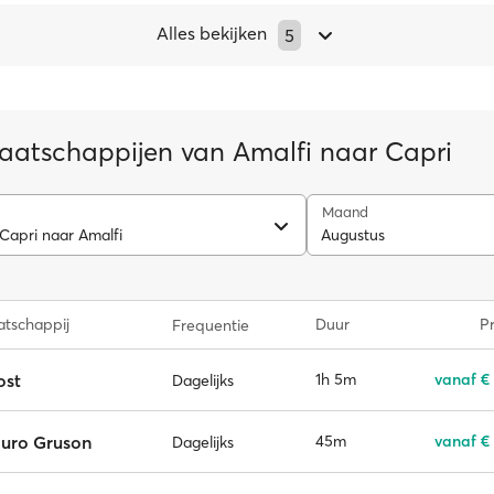
Alles bekijken
5
aatschappijen van Amalfi naar Capri
Maand
 Capri naar Amalfi
Augustus
tschappij
Duur
Pr
Frequentie
ost
1h 5m
vanaf €
Dagelijks
auro Gruson
45m
vanaf €
Dagelijks