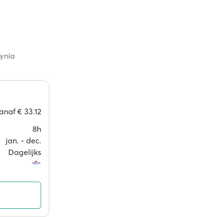
ynia
anaf
€ 33.12
8h
jan. ‐ dec.
Dagelijks