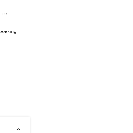
kope
 boeking