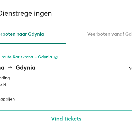
Dienstregelingen
rboten naar Gdynia
Veerboten vanaf Gd
 route Karlskrona – Gdynia
na
Gdynia
v
inding
eid
happijen
Vind tickets