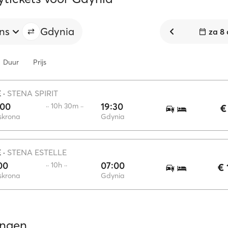
ns
Gdynia
za 8
Duur
Prijs
E
·
STENA SPIRIT
:00
19:30
·· 10h 30m ··
€
skrona
Gdynia
E
·
STENA ESTELLE
00
07:00
·· 10h ··
€ 
skrona
Gdynia
ingen