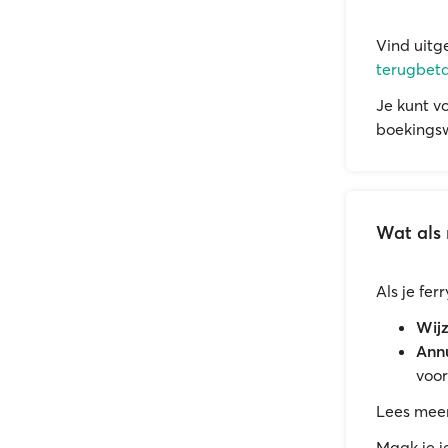
Vind uitg
terugbeta
Je kunt v
boekingsw
Wat als 
Als je fe
Wijz
Annu
voor
Lees mee
Maak je j