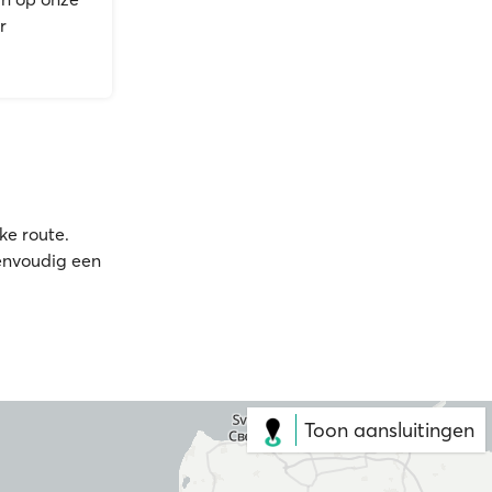
r
ke route.
eenvoudig een
Toon aansluitingen