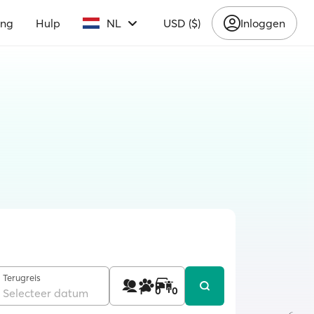
ing
Hulp
NL
USD ($)
Inloggen
Terugreis
1
0
0
Selecteer datum