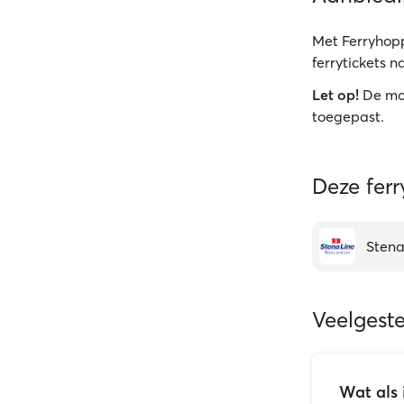
Met Ferryhopp
ferrytickets 
Let op!
De mo
toegepast.
Deze fer
Stena
Veelgest
Wat als 