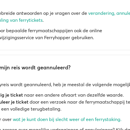
ebreide antwoorden op je vragen over de
verandering, annul
ling van ferrytickets
.
oor bepaalde ferrymaatschappijen ook de online
ijzigingsservice van Ferryhopper gebruiken.
mijn reis wordt geannuleerd?
rryreis wordt geannuleerd, heb je meestal de volgende mogeli
ig je ticket
naar een andere afvaart van dezelfde waarde.
leer je ticket
door een verzoek naar de ferrymaatschappij te
 een volledige terugbetaling.
r over
wat je kunt doen bij slecht weer of een ferrystaking.
e zorgen over mogelijke vertragingen of annuleringen? Kijk d