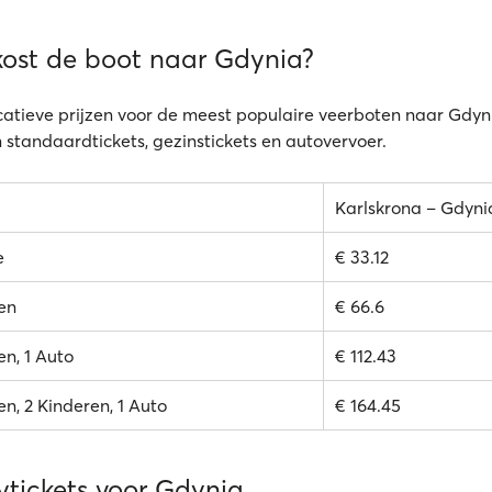
kost de boot naar Gdynia?
icatieve prijzen voor de meest populaire veerboten naar Gdyni
n standaardtickets, gezinstickets en autovervoer.
Karlskrona – Gdyni
e
€ 33.12
en
€ 66.6
n, 1 Auto
€ 112.43
n, 2 Kinderen, 1 Auto
€ 164.45
ytickets voor Gdynia