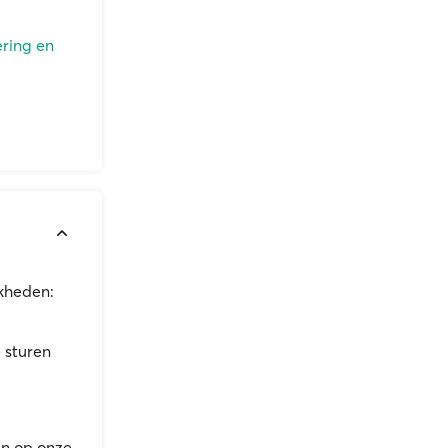
ering en
jkheden:
 sturen
an op onze