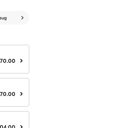
 aug
 70.00
 70.00
104.00