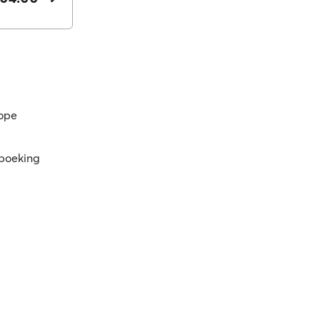
kope
 boeking