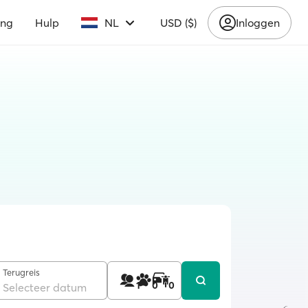
ing
Hulp
NL
USD ($)
Inloggen
Terugreis
1
0
0
Selecteer datum