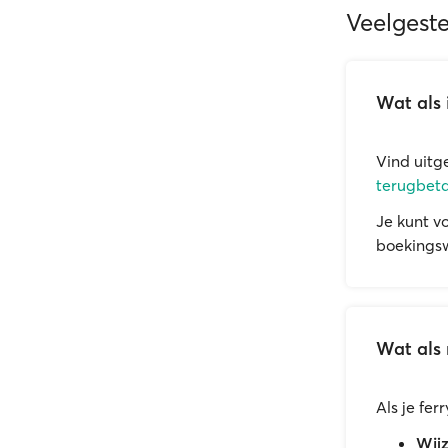
Veelgest
Wat als 
Vind uitg
terugbeta
Je kunt v
boekingsw
Wat als 
Als je fe
Wijz