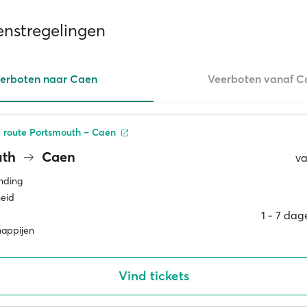
enstregelingen
erboten naar Caen
Veerboten vanaf C
 route Portsmouth – Caen
uth
Caen
v
inding
eid
1 ‐ 7 da
happijen
Vind tickets