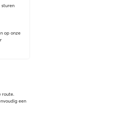
 sturen
an op onze
r
 route.
eenvoudig een