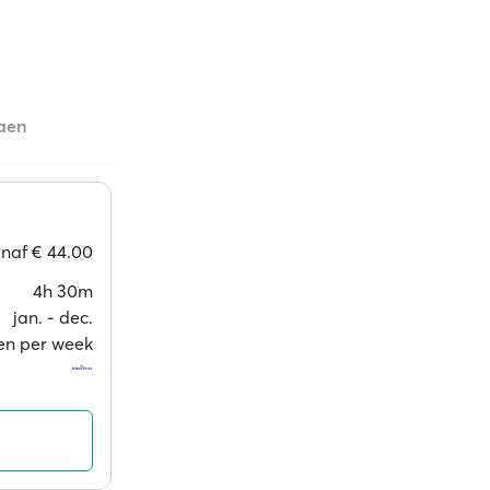
aen
anaf
€ 44.00
4h 30m
jan. ‐ dec.
gen per week