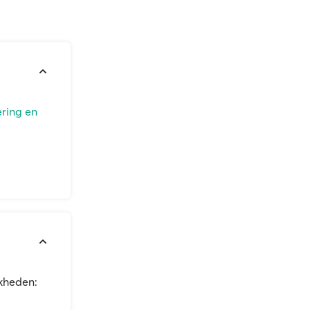
ering en
jkheden: