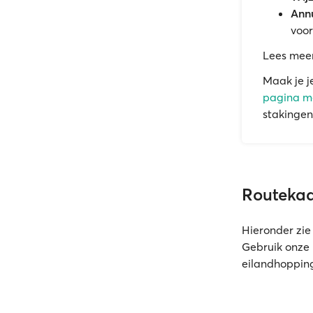
Annu
voor
Lees mee
Maak je j
pagina me
stakingen
Routekaa
Hieronder zie 
Gebruik onze 
eilandhoppin