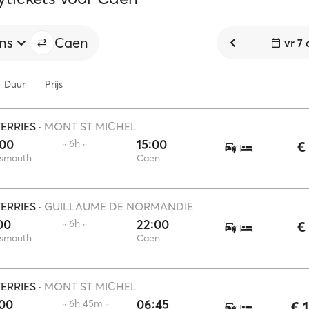
ns
Caen
vr 7
Duur
Prijs
FERRIES
·
MONT ST MICHEL
:00
15:00
·· 6h ··
€
tsmouth
Caen
FERRIES
·
GUILLAUME DE NORMANDIE
00
22:00
·· 6h ··
€
tsmouth
Caen
FERRIES
·
MONT ST MICHEL
:00
06:45
·· 6h 45m ··
€ 