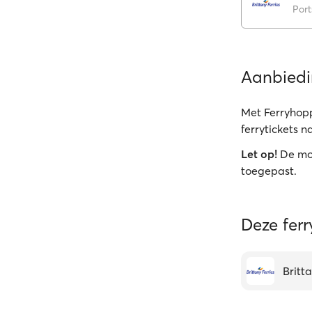
Por
Aanbied
Met Ferryhopp
ferrytickets 
Let op!
De mo
toegepast.
Deze fer
Britta