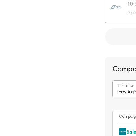
10:
Algé
Compag
Itinéraire
Ferry Algé
Compag
Bale