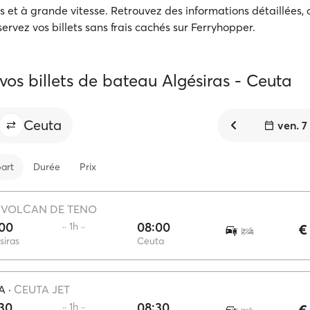
s et à grande vitesse. Retrouvez des informations détaillées,
servez vos billets sans frais cachés sur Ferryhopper.
vos billets de bateau Algésiras - Ceuta
Ceuta
ven. 7
art
Durée
Prix
·
VOLCAN DE TENO
:00
08:00
·· 1h ··
€
siras
Ceuta
A
·
CEUTA JET
30
08:30
·· 1h ··
€