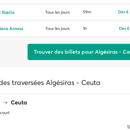
 Iberia
59m
Dès €
Tous les jours
iera Armas
1h
Dès €
Tous les jours
Trouver des billets pour Algésiras - C
des traversées Algésiras - Ceuta
s
Ceuta
 court
T