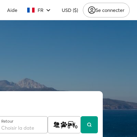
Aide
FR
USD ($)
Se connecter
Retour
1
0
0
Choisir la date