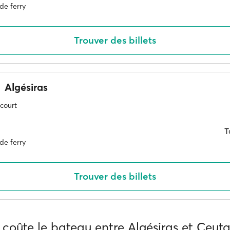
de ferry
Trouver des billets
Algésiras
 court
T
de ferry
Trouver des billets
coûte le bateau entre Algésiras et Ceuta