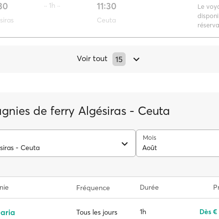
30
11:30
·· 1h ··
Le voy
disponi
siras
Ceuta
réserva
Voir tout
15
nies de ferry Algésiras - Ceuta
Mois
siras - Ceuta
Août
nie
Durée
Pr
Fréquence
aria
1h
Dès €
Tous les jours