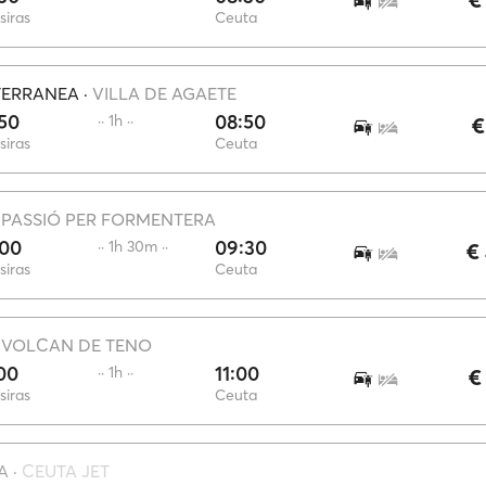
siras
Ceuta
TERRANEA
·
VILLA DE AGAETE
50
08:50
·· 1h ··
€
siras
Ceuta
·
PASSIÓ PER FORMENTERA
:00
09:30
·· 1h 30m ··
€
siras
Ceuta
·
VOLCAN DE TENO
00
11:00
·· 1h ··
€
siras
Ceuta
A
·
CEUTA JET