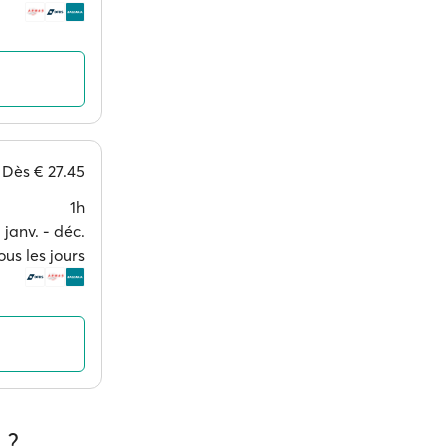
Dès
€ 27.45
1h
janv. ‐ déc.
ous les jours
 ?