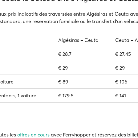
aux prix indicatifs des traversées entre Algésiras et Ceuta avec
 standard, une réservation familiale ou le transfert d'un véhicu
Algésiras – Ceuta
Ceuta – A
€ 28.7
€ 27.45
€ 29
€ 29
voiture
€ 89
€ 106
enfants, 1 voiture
€ 179.5
€ 141
utes les
offres en cours
avec Ferryhopper et réservez des billet