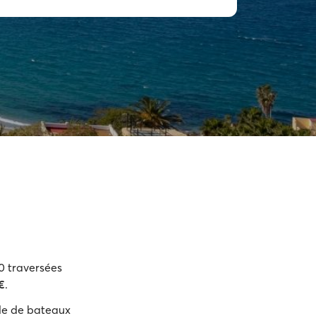
20 traversées
€
.
ide de bateaux