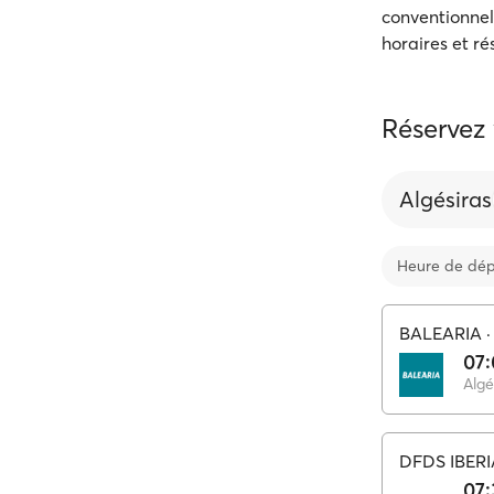
conventionnel
horaires et ré
Réservez 
Algésiras
Heure de dép
BALEARIA
07
Algé
DFDS IBERI
07: