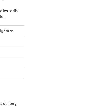
 les tarifs
le.
lgésiras
s de ferry