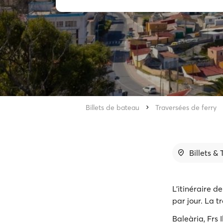
Billets de bateau
Traversées de ferry
Billets &
L'itinéraire d
par jour. La t
Baleària, Frs