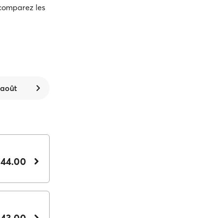
 comparez les
 août
 44.00
 43.00