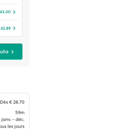
 43.00
 42.89
euta
Dès
€ 28.70
59m
janv. ‐ déc.
ous les jours