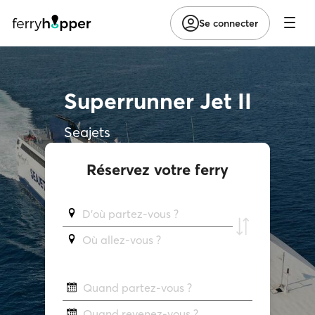
Se connecter
Superrunner Jet II
Seajets
Réservez votre ferry
D'où partez-vous ?
Où allez-vous ?
Quand partez-vous ?
Quand revenez-vous ?