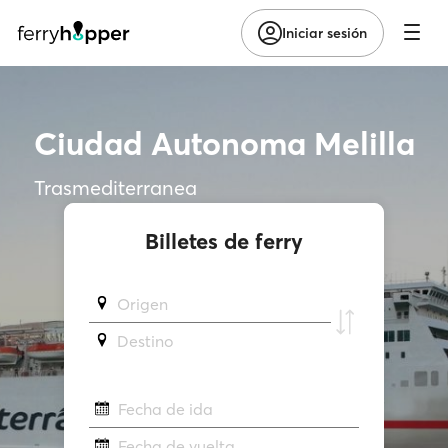
Iniciar sesión
Ciudad Autonoma Melilla
Trasmediterranea
Billetes de ferry
Origen
Destino
Fecha de ida
Fecha de vuelta