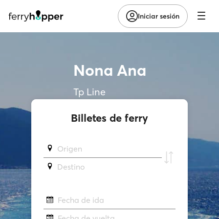
Iniciar sesión
Nona Ana
Tp Line
Billetes de ferry
Origen
Destino
Fecha de ida
Fecha de vuelta