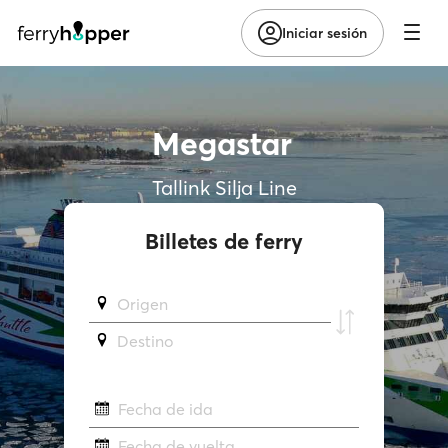
Iniciar sesión
Megastar
Tallink Silja Line
Billetes de ferry
Origen
Destino
Fecha de ida
Fecha de vuelta