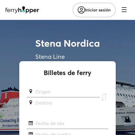
Iniciar sesión
Stena Nordica
Stena Line
Billetes de ferry
Origen
Destino
Fecha de ida
Fecha de vuelta