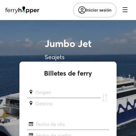
Iniciar sesión
Jumbo Jet
Seajets
Billetes de ferry
Origen
Destino
Fecha de ida
Fecha de vuelta