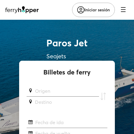
Iniciar sesión
Paros Jet
Seajets
Billetes de ferry
Origen
Destino
Fecha de ida
Fecha de vuelta