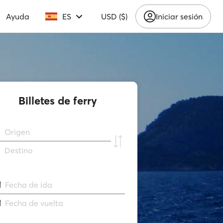
Ayuda
ES
USD ($)
Iniciar sesión
Billetes de ferry
Origen
Destino
Fecha de ida
Fecha de vuelta