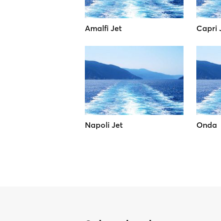
Amalfi Jet
Capri 
Napoli Jet
Onda