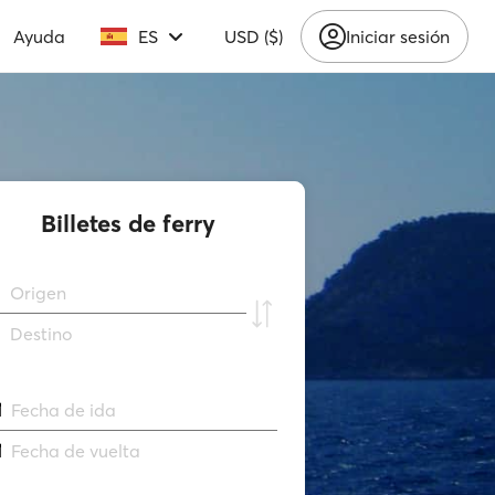
Ayuda
ES
USD ($)
Iniciar sesión
Billetes de ferry
Origen
Destino
Fecha de ida
Fecha de vuelta