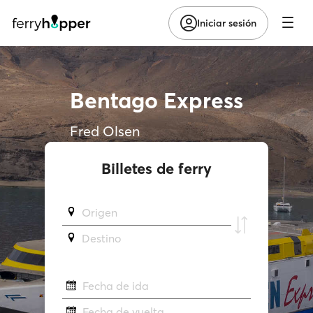
Iniciar sesión
Bentago Express
Fred Olsen
Billetes de ferry
Origen
Destino
Fecha de ida
Fecha de vuelta