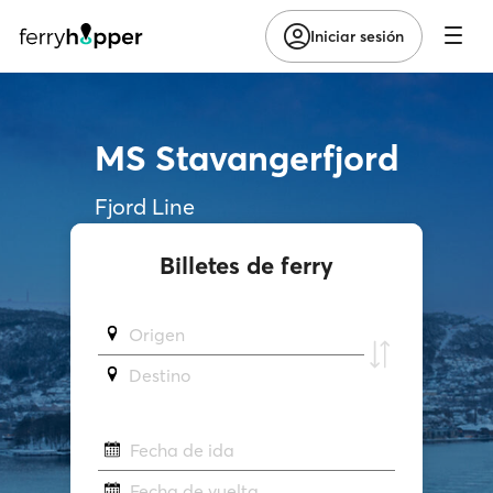
Iniciar sesión
MS Stavangerfjord
Fjord Line
Billetes de ferry
Origen
Destino
Fecha de ida
Fecha de vuelta