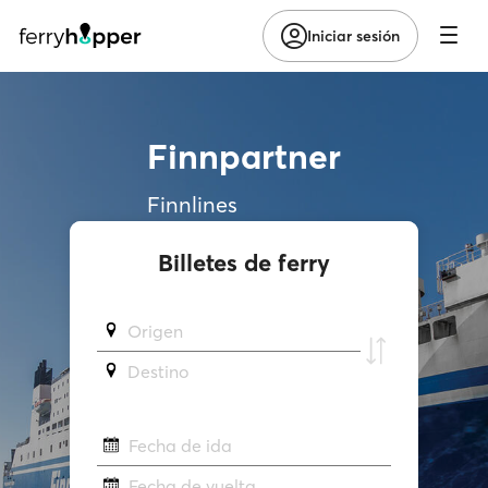
Iniciar sesión
Finnpartner
Finnlines
Billetes de ferry
Origen
Destino
Fecha de ida
Fecha de vuelta