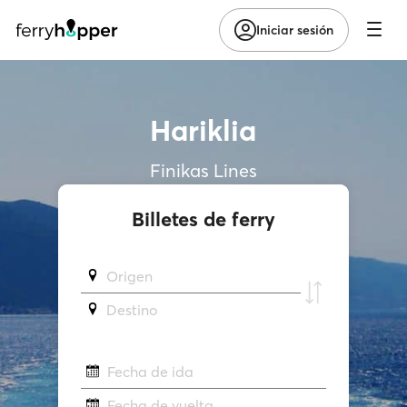
Iniciar sesión
Hariklia
Finikas Lines
Billetes de ferry
Origen
Destino
Fecha de ida
Fecha de vuelta