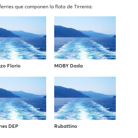
erries que componen la flota de Tirrenia:
zo Florio
MOBY Dada
hes DEP
Rubattino