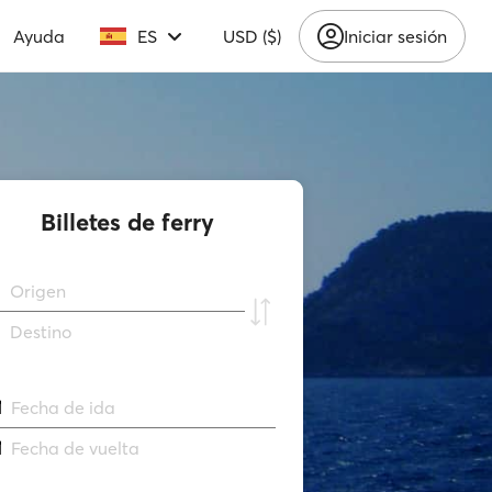
Ayuda
ES
USD ($)
Iniciar sesión
Billetes de ferry
Origen
Destino
Fecha de ida
Fecha de vuelta