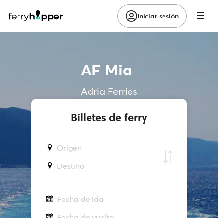
Iniciar sesión
AF Mia
Adria Ferries
Billetes de ferry
Origen
Destino
Fecha de ida
Fecha de vuelta