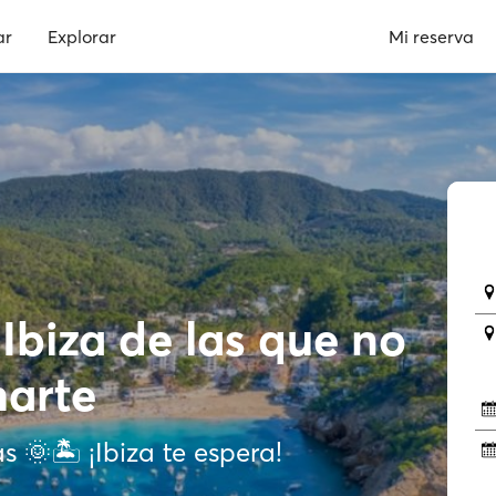
ar
Explorar
Mi reserva
Ibiza de las que no
harte
s 🌞🏝️ ¡Ibiza te espera!