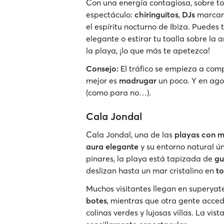
Con una energía contagiosa, sobre to
espectáculo:
chiringuitos
,
DJs
marcand
el espíritu nocturno de Ibiza. Puede
elegante o estirar tu toalla sobre la 
la playa, ¡lo que más te apetezca!
Consejo:
El tráfico se empieza a compl
mejor es
madrugar
un poco. Y en ago
(como para no…).
Cala Jondal
Cala Jondal, una de las
playas con m
aura elegante
y su entorno natural ún
pinares, la playa está tapizada de
gu
deslizan hasta un mar cristalino en
to
Muchos visitantes llegan en superyate
botes
, mientras que otra gente acce
colinas verdes y lujosas villas. La vist