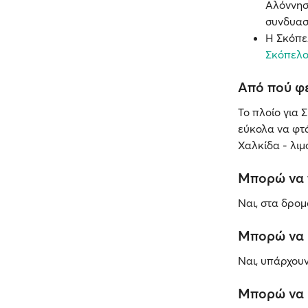
Αλόννησ
συνδυασ
Η Σκόπε
Σκόπελ
Από πού φε
Το πλοίο για
εύκολα να φτά
Χαλκίδα - λιμ
Μπορώ να 
Ναι, στα δρο
Μπορώ να 
Ναι, υπάρχου
Μπορώ να κ