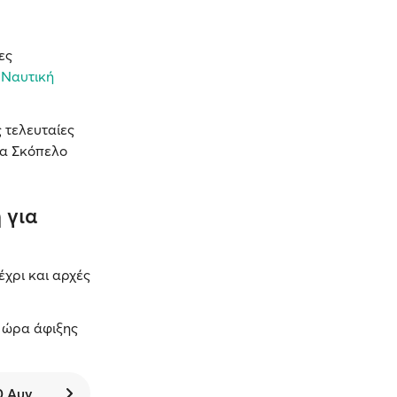
ες
 Ναυτική
 τελευταίες
α Σκόπελο
 για
έχρι και αρχές
Η ώρα άφιξης
0 Αυγ