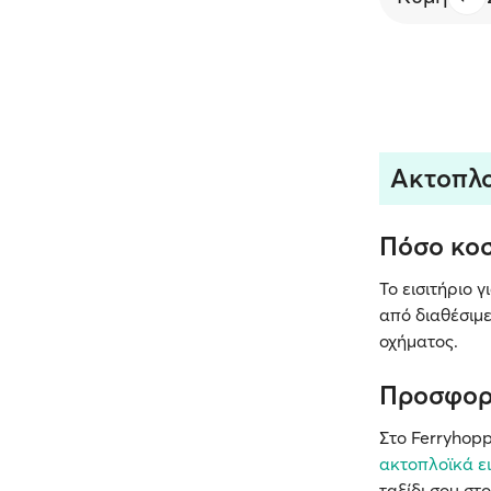
Ακτοπλο
Πόσο κοσ
Το εισιτήριο 
από διαθέσιμ
οχήματος.
Προσφορ
Στο Ferryhopp
ακτοπλοϊκά ει
ταξίδι σου στ