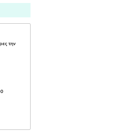
ρες την
00