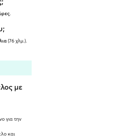
;
 ώρες
.
υ;
λια
(76 χλμ.).
ελος με
νο για την
ελο και