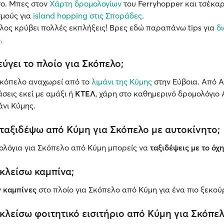
ο. Μπες στον
Χάρτη δρομολογίων
του Ferryhopper και τσέκαρ
μούς για
island hopping στις Σποράδες
.
λος κρύβει πολλές εκπλήξεις! Βρες εδώ παραπάνω tips για
δ
ο
.
ύγει το πλοίο για Σκόπελο;
 Σκόπελο αναχωρεί από το
λιμάνι της Κύμης
στην Εύβοια. Από Α
σεις εκεί με αμάξι ή
ΚΤΕΛ
, χάρη στο καθημερινό δρομολόγιο 
άνι Κύμης.
ταξιδέψω από Κύμη για Σκόπελο με αυτοκίνητο;
μολόγια για Σκόπελο από Κύμη μπορείς να
ταξιδέψεις με το όχ
κλείσω καμπίνα;
ν
καμπίνες
στο πλοίο για Σκόπελο από Κύμη για ένα πιο ξεκού
λείσω φοιτητικό εισιτήριο από Κύμη για Σκόπελ