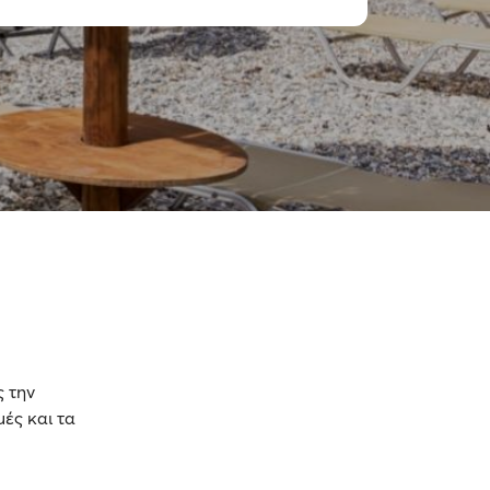
ς την
μές και τα