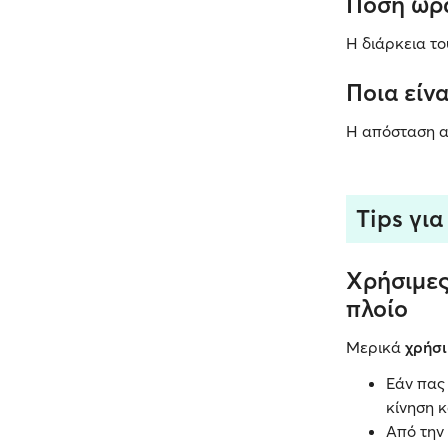
Πόση ώρα
Η διάρκεια το
Ποια είν
Η απόσταση α
Tips για
Χρήσιμες
πλοίο
Μερικά
χρήσι
Εάν πας 
κίνηση κ
Από την