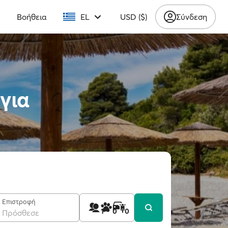
υ
Βοήθεια
EL
USD ($)
Σύνδεση
για
Επιστροφή
1
0
0
Πρόσθεσε