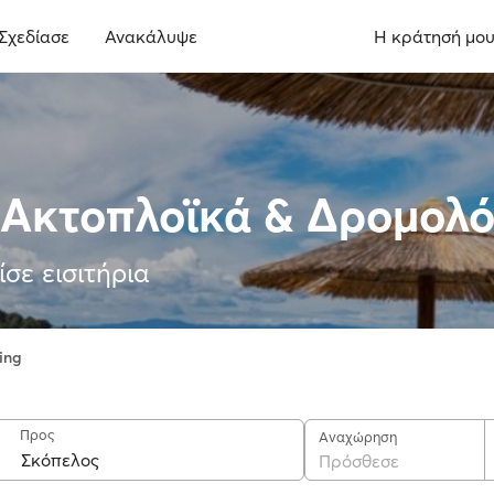
Σχεδίασε
Ανακάλυψε
Η κράτησή μο
 Ακτοπλοϊκά & Δρομολό
ίσε εισιτήρια
ing
Προς
Αναχώρηση
Πρόσθεσε