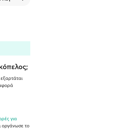
Σκόπελος;
α εξαρτάται
ταφορά
ρές για
αι οργάνωσε το