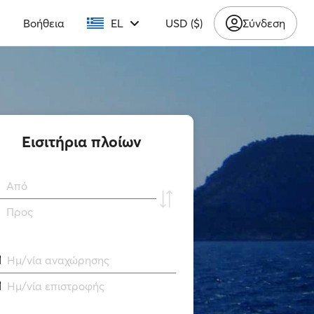
υ
Βοήθεια
EL
USD ($)
Σύνδεση
Εισιτήρια πλοίων
Από
Προς
Ημ/νία αναχώρησης
Ημ/νία επιστροφής