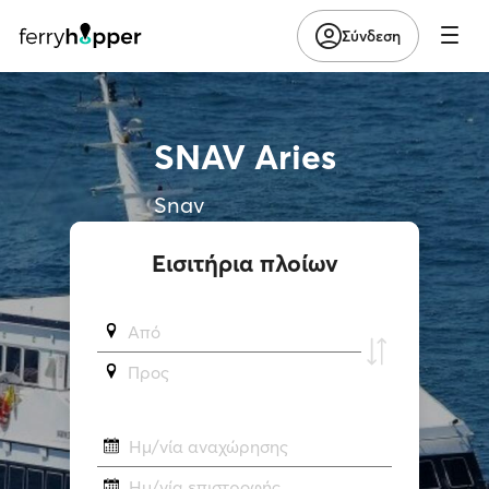
Σύνδεση
SNAV Aries
Snav
Εισιτήρια πλοίων
Από
Προς
Ημ/νία αναχώρησης
Ημ/νία επιστροφής