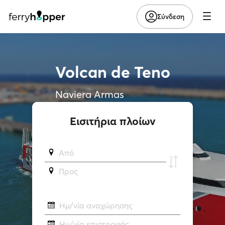
Σύνδεση
Volcan de Teno
Naviera Armas
Εισιτήρια πλοίων
Από
Προς
Ημ/νία αναχώρησης
Ημ/νία επιστροφής