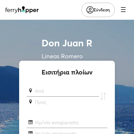
Σύνδεση
Don Juan R
Lineas Romero
Εισιτήρια πλοίων
Από
Προς
Ημ/νία αναχώρησης
Ημ/νία επιστροφής