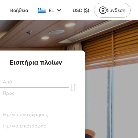
υ
Βοήθεια
EL
USD ($)
Σύνδεση
Εισιτήρια πλοίων
Από
Προς
Ημ/νία αναχώρησης
Ημ/νία επιστροφής