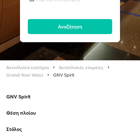
Αναζήτηση
Ακτοπλοϊκά εισιτήρια
Ακτοπλοϊκές εταιρείες
Grandi Navi Veloci
GNV Spirit
GNV Spirit
Θέση πλοίου
Στόλος