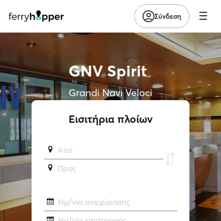
Σύνδεση
GNV Spirit
Grandi Navi Veloci
Εισιτήρια πλοίων
Από
Προς
Ημ/νία αναχώρησης
Ημ/νία επιστροφής