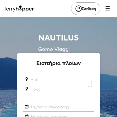
Σύνδεση
NAUTILUS
Gomo Viaggi
Εισιτήρια πλοίων
Από
Προς
Ημ/νία αναχώρησης
Ημ/νία επιστροφής