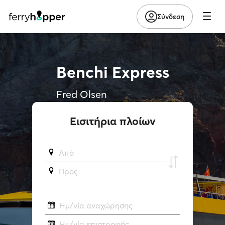
Σύνδεση
Benchi Express
Fred Olsen
Εισιτήρια πλοίων
Από
Προς
Ημ/νία αναχώρησης
Ημ/νία επιστροφής