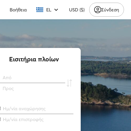
υ
Βοήθεια
EL
USD ($)
Σύνδεση
Εισιτήρια πλοίων
Από
Προς
Ημ/νία αναχώρησης
Ημ/νία επιστροφής