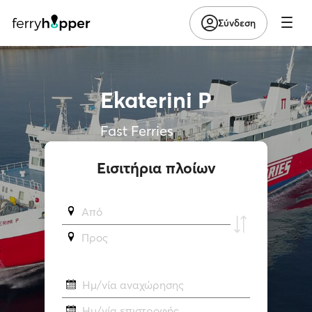
Σύνδεση
Ekaterini P
Fast Ferries
Εισιτήρια πλοίων
Από
Προς
Ημ/νία αναχώρησης
Ημ/νία επιστροφής